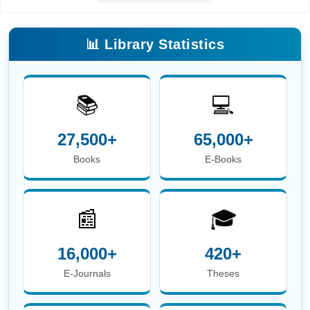
📊 Library Statistics
📚
💻
27,500+
65,000+
Books
E-Books
📰
🎓
16,000+
420+
E-Journals
Theses