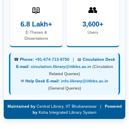
📖
👥
6.8 Lakh+
3,600+
E-Theses &
Users
Dissertations
☎
Phone:
+91-674-713-8750
| 📖
Circulation Desk
E-mail:
circulation.library@iitbbs.ac.in
(Circulation
Related Queries)
✉
Help Desk E-mail:
info.library@iitbbs.ac.in
(General Queries)
Maintained by
Central Library, IIT Bhubaneswar |
Powered
by
Koha Integrated Library System